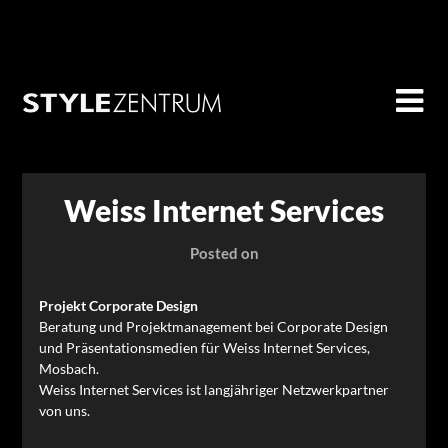
Skip
STYLE ZENTRUM Digitale Medien,
to
Design, Marketing
content
Weiss Internet Services
Posted on
Projekt Corporate Design
Beratung und Projektmanagement bei Corporate Design
und Präsentationsmedien für Weiss Internet Services,
Mosbach.
Weiss Internet Services ist langjähriger Netzwerkpartner
von uns.